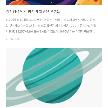
외계행성 탐사 방법과 발견된 행성들
1. 외계행성 탐사의 역사와 발전 인류는 오랫동안 태양계 밖에도 행성이 존재
할 것이라고 예상했습니다. 최초로 확인된 외계행성은 1992년 중성자별인 펄
사 PSR B1257+12를 도는 행성들이었으며, 1995년에는 태양과 비슷한 별
인 페가수스자리 51번 별을 공전하는 행성이 발견되었습니다. 이후 천문학 기
2025. 1. 31.
술의 발전으로 현재까지 5,000개가 넘는 외계행성이 확인되었습니다. 특히
케플러 우주망원경과 트랜싯 외계행성 탐사 위성(TESS)의 등장으로 탐사의
정확도와 속도가 비약적으로 증가했습니다. 2. 외계행성 탐사 방법외계행성을
직접 관측하는 것은 매우 어렵습니다. 행성은 스스로 빛을 내지 않고, 모항성
(행성이 도는 별)의 빛을 반사할 뿐이라서 어둡게 보입니다. 밝은 별빛에 묻혀
직접 보기 어렵습니다. 자..