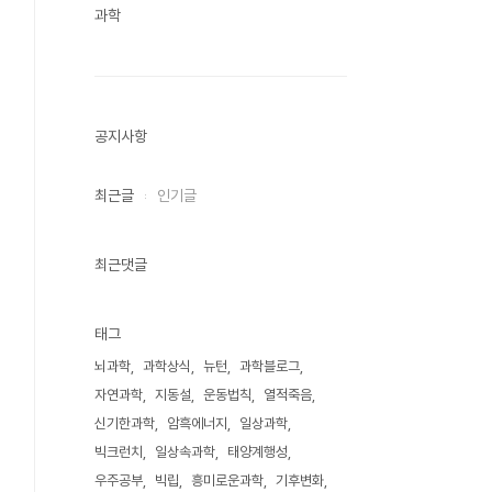
과학
공지사항
최근글
인기글
최근댓글
태그
뇌과학
과학상식
뉴턴
과학블로그
자연과학
지동설
운동법칙
열적죽음
신기한과학
암흑에너지
일상과학
빅크런치
일상속과학
태양계행성
우주공부
빅립
흥미로운과학
기후변화