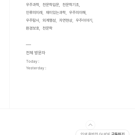
우주과학
천문학입문
천문학기초
인류의미래
재미있는과학
우주의이해
우주탐사
외계행성
자연현상
우주이야기
환경보호
천문학
전체 방문자
Today :
Yesterday :
인생 후반전 GUIDE
구독하기