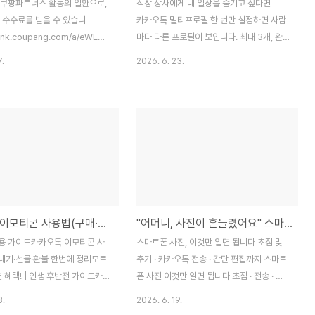
 쿠팡파트너스 활동의 일환으로,
직장 상사에게 내 일상을 숨기고 싶다면 —
 수수료를 받을 수 있습니
카카오톡 멀티프로필 한 번만 설정하면 사람
/link.coupang.com/a/eWEwNu8CkK
마다 다른 프로필이 보입니다. 최대 3개, 완
 60만 원대에 살 수 있습니다삼
전 무료입니다. 멀티프로필이란 무엇입니까
7.
2026. 6. 23.
 12kg — 기사 방문 설치에 폐가
카카오톡 멀티프로필은 기본 프로필 외에 추
. 지금 쿠팡에서 확인하십시오.
가 프로필을 최대 3개까지 만들 수 있는 기능
뭐가 다릅니까드럼세탁기는 비싸다
입니다. 핵심은 이것입니다. 친구마다 보이는
습니다. 보통 90만~110만 원을
내 프로필이 달라집니다. 가족에게는 본명과
련입니다. 그런데 삼성
실제 사진을, 직장 동료에게는 이름만, 오래
4DTW는 60만 원대에 12kg
된 지인에게는 아예 빈 프로필을 보여줄 수
합니다. 절반 가격에 같은 용량입
있습니다. 계정을 두 개 만들 필요가 없습니
 정리하면 이렇습니다.항목사양
다. 전화번호를 따로 개설할 필요도 없습니
2 kg에너지 소비효율1등급크기
다. 활용 예시프로필 구성 가족·친한 친구용
카카오톡 이모티콘 사용법(구매·보내기·선물·환불)
"어머니, 사진이 흔들렸어요" 스마트폰 카메라 흔들림 방지와 사진 묶어 보내기
깊이)600 × 850 × 740 mm
실제 사진 + 본명 + 상태메시지 직..
g주요 기능버블워시, 초강력 워터
용 가이드카카오톡 이모티콘 사
스마트폰 사진, 이것만 알면 됩니다 초점 맞
트롤스마트 앱 연동삼성 S..
내기·선물·환불 한번에 정리모르
추기 · 카카오톡 전송 · 간단 편집까지 스마트
면 혜택! | 인생 후반전 가이드카카
폰 사진 이것만 알면 됩니다 초점 · 전송 · 편
콘, 어떻게 구매하는지 몰라서 그
집 한 번에사진을 찍었는데 흐릿합니다. 왜
3.
2026. 6. 19.
 있으신가요? 이 글 한 번만 읽으
그런지 모릅니다.카카오톡으로 사진을 보냈