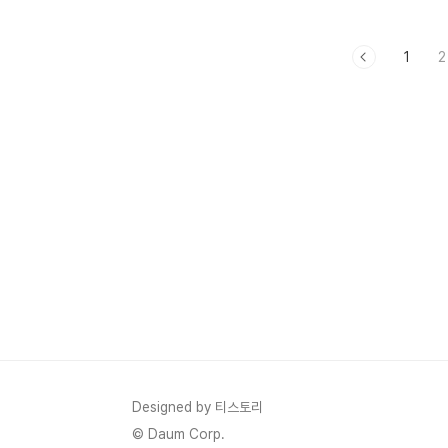
런데 휴대폰을 바꾸거나 앱을 삭제하는 순간,
면 구매부터 
그 대화들이 통째로 사라질 수 있다.카카오톡
이 할 수 있
1
2
공식 무료 백업의 복원 기한은 14일이다. 14
카카오톡 이
일이 지나면 백업 데이터가 자동으로 삭제된
속하는 방법
다. 백업 비밀번호를 잊어버려도 복원 불가
이모티콘 플
다. 미리 해두지 않으면 방법이 없다.백업 없
는 방법친구
이 대화가 삭제되면 복구 가능성은 현실적으
모티콘 환불하
로 10% 미만이다. 카카오톡은 보안 정책상
📌 카카오
대화 내용을 서버에 저장하지 않기 때문이다.
카카오톡 채
백업 방법 3가지 — 무엇이 다른가방법비용
지다. 단순한
백업 범위복원 기한① 대화 임시 백업 (기
움직이거나 
본)..
표현이 훨씬 
Designed by 티스토리
© Daum Corp.