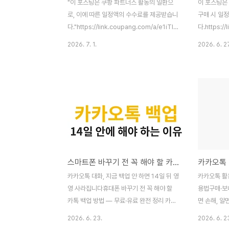
"이 포스팅은 쿠팡 파트너스 활동의 일환으
이 포스팅은
로, 이에 따른 일정액의 수수료를 제공받습니
구매 시 일정
다."https://link.coupang.com/a/e1iTlfDXmm
다.https:/
장마철마다 눅눅한 방, 제습기 하나로 끝낼
드럼세탁기,
2026. 7. 1.
2026. 6. 2
수 있을까요?전기료 걱정 없는 에너지소비효
성 그랑데AI
율 1등급 인버터 제습기, 실제 성능을 확인해
전 수거까지
보겠습니다. 18L 인버터 제습기, 사양부터 확
이 제품, 
인하겠습니다삼성전자는 2026년형 인버터
는 인식이 있
제습기 라인업을 새롭게 출시했습니다. 기존
생각하기 마
18L 모델을 기본으로 하고 21L, 23L 대용량
WW12T50
모델을 추가해 선택 폭을 넓혔습니다. 18L 모
용량을 제공
델은 세탁실이나 드레스룸처럼 좁은 공간부
니다.스펙을
터 중형 거실까지 대응합니다.항목내용제습
세탁 용량1
스마트폰 바꾸기 전 꼭 해야 할 카카오톡 백업 방법
용량18L / 일에너지 소비효율1등급 (전 모델
(가로×세로×
공통)저소음 모드32dB 이하 (도서관 수준보
무게74 k
카카오톡 대화, 지금 백업 안 하면 14일 뒤 영
카카오톡 활
다 낮음)AI 절약모드스..
샷, 스마트컨
영 사라집니다휴대폰 바꾸기 전 꼭 해야 할
용법구매·보
카톡 백업 방법 — 무료·유료 완전 정리 카톡
면 손해, 알
백업, 왜 지금 당장 해야 하나자녀 사진, 가족
오톡 이모티
2026. 6. 23.
2026. 6. 2
대화, 업무 기록. 모두 카카오톡 안에 있다. 그
냥 지나친 적