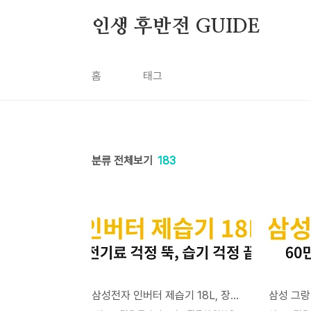
본문 바로가기
인생 후반전 GUIDE
홈
태그
분류 전체보기
183
삼성전자 인버터 제습기 18L, 장마철 눅눅함 이제 끝