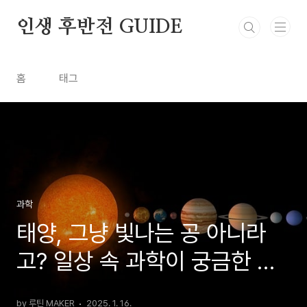
본문 바로가기
인생 후반전 GUIDE
홈
태그
과학
태양, 그냥 빛나는 공 아니라
고? 일상 속 과학이 궁금한 당
신에게
by 루틴 MAKER
2025. 1. 16.