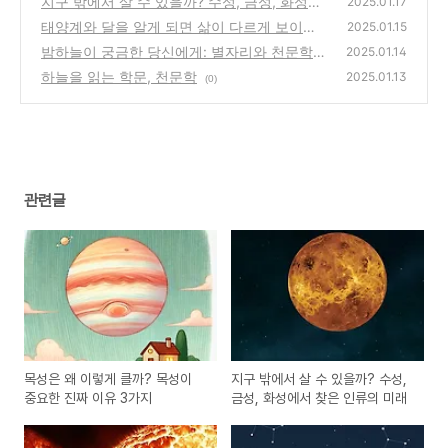
지구 밖에서 살 수 있을까? 수성, 금성, 화성에
2025.01.17
서 찾은 인류의 미래
태양계와 달을 알게 되면 삶이 다르게 보이기
(0)
2025.01.15
시작합니다
밤하늘이 궁금한 당신에게: 별자리와 천문학의
(0)
2025.01.14
첫걸음
하늘을 읽는 학문, 천문학
(0)
2025.01.13
(0)
관련글
목성은 왜 이렇게 클까? 목성이
지구 밖에서 살 수 있을까? 수성,
중요한 진짜 이유 3가지
금성, 화성에서 찾은 인류의 미래