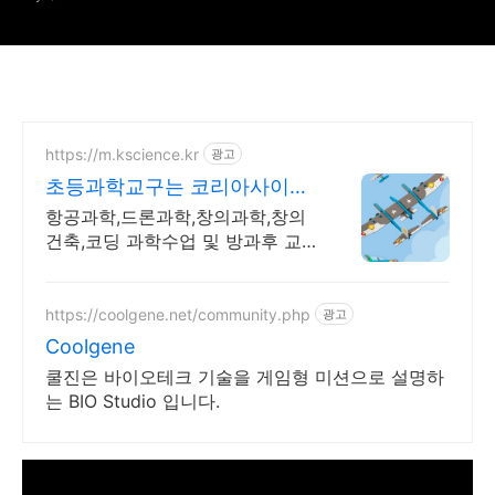
https://m.kscience.kr
광고
초등과학교구는 코리아사이언
스 KC인증 조립드론
항공과학,드론과학,창의과학,창의
건축,코딩 과학수업 및 방과후 교
구,교재 개발,제작
https://coolgene.net/community.php
광고
Coolgene
쿨진은 바이오테크 기술을 게임형 미션으로 설명하
는 BIO Studio 입니다.